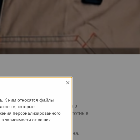
×
а. К ним относятся файлы
аводом сборного железобетона в
акже те, которые
редварительно напряженные пустотные
ажения персонализированного
 в зависимости от ваших
изводства сборного железобетона.