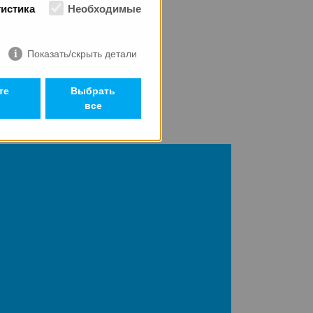
тистика
Необходимые
Показать/скрыть детали
ших проектов.
те
Выбрать
все