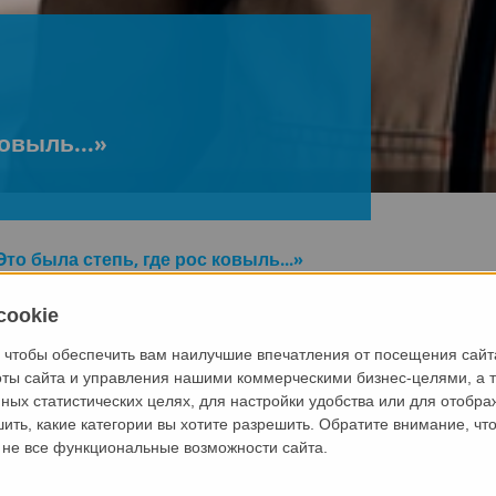
ковыль...»
«Это была степь, где рос ковыль...»
cookie
к все начиналось.
 чтобы обеспечить вам наилучшие впечатления от посещения сайт
в 2022 году, является крупнейшим и самым современным з
оты сайта и управления нашими коммерческими бизнес-целями, а т
 м². Используя технологию MAX-truder, завод выпускает п
ных статистических целях, для настройки удобства или для отобр
ентные сваи мощностью 450 000 погонных метров в год.
ить, какие категории вы хотите разрешить. Обратите внимание, что
ы не все функциональные возможности сайта.
их успех, предлагая инновационные решения в области про