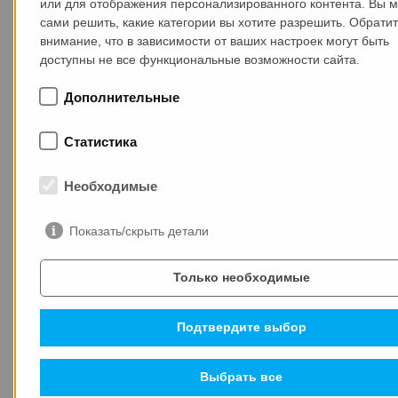
или для отображения персонализированного контента. Вы 
COO MAX-truder Арне Фёлькер избран в Совет
сами решить, какие категории вы хотите разрешить. Обрати
IPHA
внимание, что в зависимости от ваших настроек могут быть
доступны не все функциональные возможности сайта.
Дополнительные
Статистика
СВЕЖИЕ НОВОСТИ
Необходимые
Показать/скрыть детали
14.01.2026
Только необходимые
Подтвердите выбор
Выбрать все