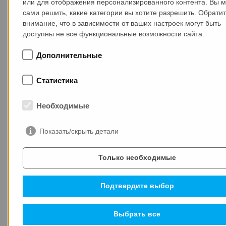
или для отображения персонализированного контента. Вы 
сами решить, какие категории вы хотите разрешить. Обрати
COO MAX-truder Арне Фёлькер избран в Совет
внимание, что в зависимости от ваших настроек могут быть
IPHA
доступны не все функциональные возможности сайта.
Дополнительные
Статистика
Необходимые
СВЕЖИЕ НОВОСТИ
Показать/скрыть детали
Только необходимые
14.01.2026
Подтвердите выбор
Выбрать все