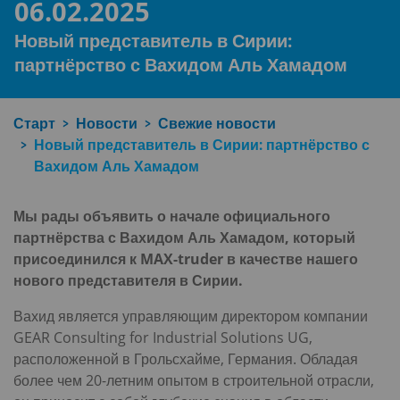
06.02.2025
Новый представитель в Сирии:
партнёрство с Вахидом Аль Хамадом
Старт
Новости
Свежие новости
Новый представитель в Сирии: партнёрство с
Вахидом Аль Хамадом
Мы рады объявить о начале официального
партнёрства с Вахидом Аль Хамадом, который
присоединился к MAX-truder в качестве нашего
нового представителя в Сирии.
Вахид является управляющим директором компании
GEAR Consulting for Industrial Solutions UG,
расположенной в Грольсхайме, Германия. Обладая
более чем 20-летним опытом в строительной отрасли,