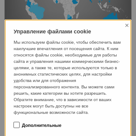
×
Управление файлами cookie
Мы используем файлы cookie, чтобы обеспечить вам
наилучшие впечатления от посещения сайта. К ним
относятся файлы cookie, необходимые для работы
Почему клиенты по всему миру
сайта и управления нашими коммерческими бизнес-
доверяют MAX-truder:
целями, а также те, которые используются только в
анонимных статистических целях, для настройки
удобства или для отображения
Более 450 заводов ЖБИ по всему миру
персонализированного контента. Вы можете сами
Лидер в области технологий сборного
решить, какие категории вы хотите разрешить.
железобетона с 1954 года
Обратите внимание, что в зависимости от ваших
Проектирование, поставка и ввод в эксплуатацию
настроек могут быть доступны не все
заводов из одних рук
функциональные возможности сайта.
Надежный сервис и долгосрочные партнерские
Дополнительные
отношения
Инновационные, долговечные решения в области