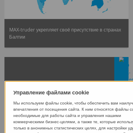
MAX-truder укрепляет своё присутствие в странах
Балтии
СВЕЖИЕ НОВОСТИ
Управление файлами cookie
Мы используем файлы cookie, чтобы обеспечить вам наилу
впечатления от посещения сайта. К ним относятся файлы co
необходимые для работы сайта и управления нашими
коммерческими бизнес-целями, а также те, которые исполь
только в анонимных статистических целях, для настройки уд
25.05.2026