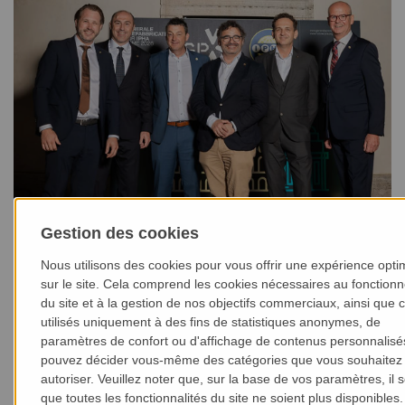
Arne Völker, COO de MAX-truder, élu au Conseil
Gestion des cookies
d’administration de l’IPHA
Nous utilisons des cookies pour vous offrir une expérience opti
sur le site. Cela comprend les cookies nécessaires au fonction
du site et à la gestion de nos objectifs commerciaux, ainsi que 
utilisés uniquement à des fins de statistiques anonymes, de
paramètres de confort ou d'affichage de contenus personnalisé
pouvez décider vous-même des catégories que vous souhaitez
autoriser. Veuillez noter que, sur la base de vos paramètres, il 
que toutes les fonctionnalités du site ne soient plus disponibles.