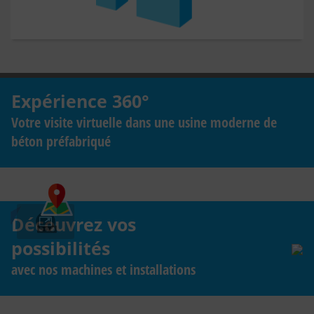
Expérience 360°
Votre visite virtuelle dans une usine moderne de
béton préfabriqué
Découvrez vos
possibilités
avec nos machines et installations