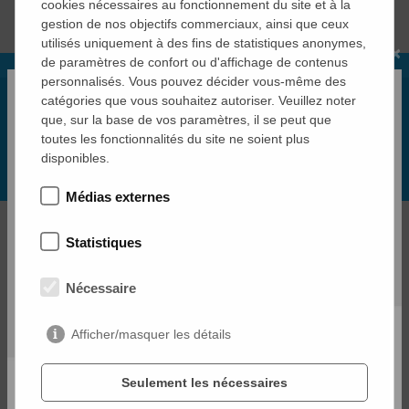
cookies nécessaires au fonctionnement du site et à la
de ciment minimale, MAX-truder définit la voie du
gestion de nos objectifs commerciaux, ainsi que ceux
progrès dans l'industrie.
utilisés uniquement à des fins de statistiques anonymes,
×
de paramètres de confort ou d'affichage de contenus
Eléments en béton
personnalisés. Vous pouvez décider vous-même des
catégories que vous souhaitez autoriser. Veuillez noter
préfabriqué
que, sur la base de vos paramètres, il se peut que
que vous pouvez produire avec nos
toutes les fonctionnalités du site ne soient plus
disponibles.
installations
Médias externes
Statistiques
PLANCHERS
Nécessaire
Afficher/masquer les détails
Seulement les nécessaires