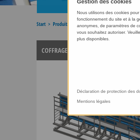
Gestion des cookies
Nous utilisons des cookies pour
fonctionnement du site et à la g
Start
Produits
maxform
anonymes, de paramètres de co
vous souhaitez autoriser. Veuill
plus disponibles.
COFFRAGES ESCALIER
Déclaration de protection des 
Mentions légales