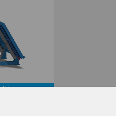
D'ÉLÉMENTS MURAUX ET
EN BÉTON