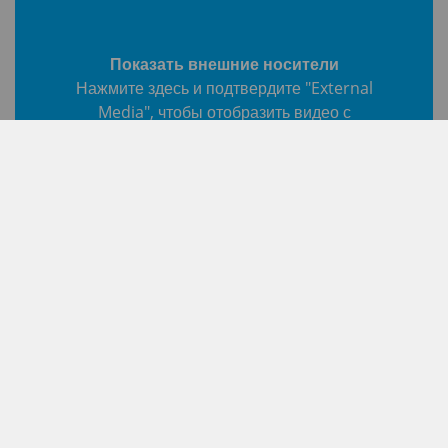
Показать внешние носители
Нажмите здесь и подтвердите "External
Media", чтобы отобразить видео с
Youtube, показанное здесь.
Вернуться к списку
Начало
Youtube
I
Quality and Economy. We