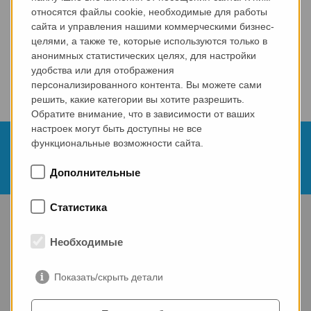
относятся файлы cookie, необходимые для работы
сайта и управления нашими коммерческими бизнес-
целями, а также те, которые используются только в
анонимных статистических целях, для настройки
удобства или для отображения
персонализированного контента. Вы можете сами
решить, какие категории вы хотите разрешить.
Обратите внимание, что в зависимости от ваших
настроек могут быть доступны не все
04.12.2024
функциональные возможности сайта.
ICCX Eurasia - Казахстан
Дополнительные
Статистика
Старт
Новости
Событие
ICCX Eurasia - Казахстан
Необходимые
Посетите нас на ICCX Eurasia 2024 в
Показать/скрыть детали
Казахстане!