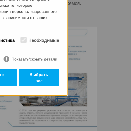
за что мы стоим и куда мы движемся.
акже те, которые
ажения персонализированного
есте.
 в зависимости от ваших
тистика
Необходимые
Показать/скрыть детали
те
Выбрать
все