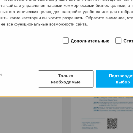
януть в самое сердце нашего бизнеса - показать, кто мы, 
оты сайта и управления нашими коммерческими бизнес-целями, а т
ных статистических целях, для настройки удобства или для отобр
ерию, гибкость и глобальное видение - и все это в одном м
ить, какие категории вы хотите разрешить. Обратите внимание, что
ы не все функциональные возможности сайта.
Дополнительные
Ста
 инновации
и
Только
Подтверди
необходимые
выбор