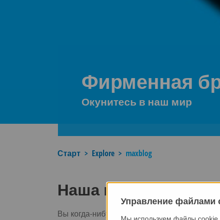
Фирменная б
Окунитесь в наш мир
Старт
Explore
maxblog
Наша новая брошюр
Управление файлами 
Вы когда-нибудь задумывались, что движет 
Мы используем файлы cookie,