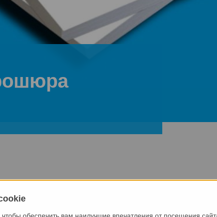
рошюра
а о компании
cookie
нами за кулисами? Что стимулирует нашу страсть к инновац
 чтобы обеспечить вам наилучшие впечатления от посещения сайт