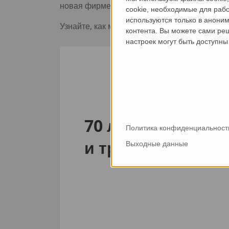
новая фирменная брошюра позволит вам загл
cookie, необходимые для раб
используются только в аноним
Узнайте, как мы объединяем немецкую инжен
контента. Вы можете сами реш
настроек могут быть доступн
70 лет истории -
Политика конфиденциальност
и традиции
Выходные данные