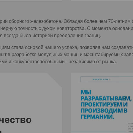
ии сборного железобетона. Обладая более чем 70-летним 
нерную точность с духом новаторства. С момента основани
я всегда была историей преодоления границ.
иям стала основой нашего успеха, позволяя нам создават
т в разработке модульных машин и масштабируемых заво
ими и конкурентоспособными - независимо от рынка.
чество
и