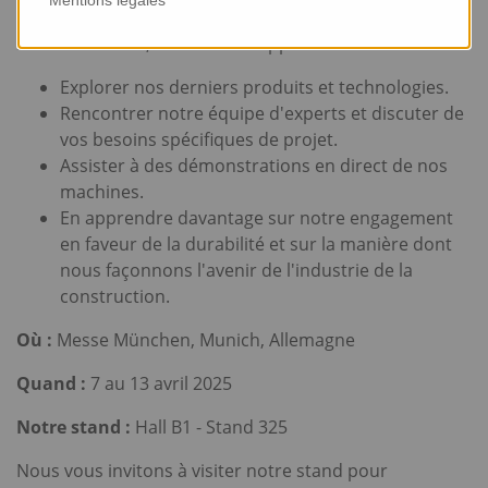
Mentions légales
Sur notre stand, vous aurez l'opportunité de :
Explorer nos derniers produits et technologies.
Rencontrer notre équipe d'experts et discuter de
vos besoins spécifiques de projet.
Assister à des démonstrations en direct de nos
machines.
En apprendre davantage sur notre engagement
en faveur de la durabilité et sur la manière dont
nous façonnons l'avenir de l'industrie de la
construction.
Où :
Messe München, Munich, Allemagne
Quand :
7 au 13 avril 2025
Notre stand :
Hall B1 - Stand 325
Nous vous invitons à visiter notre stand pour