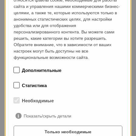
сайта и управления нашими коммерческими бизнес-
целями, а также те, которые используются только в
- Планетарный или двухвальный смеситель
анонимных статистических целях, для настройки
- Системы контроля влажности для смесителя и
удобства или для отображения
материалов
персонализированного контента. Вы можете сами
- Полностью автоматизированный с управлением
решить, какие категории вы хотите разрешить.
через WIFI
Обратите внимание, что в зависимости от ваших
настроек могут быть доступны не все
функциональные возможности сайта.
СИСТЕМА ПОДАЧИ БЕТОНА
Дополнительные
Статистика
Необходимые
Показать/скрыть детали
Только необходимые