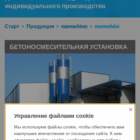
индивидуального производства
Старт
Продукция
maxmachines
maxmodules
БЕТОНОСМЕСИТЕЛЬНАЯ УСТАНОВКА
×
Управление файлами cookie
Мы используем файлы cookie, чтобы обеспечить вам
МОБИЛЬНЫЙ, ПОЛУМОБИЛЬНЫЙ ИЛИ
наилучшие впечатления от посещения сайта. К ним
СТАЦИОНАРНЫЙ БЕТОНОСМЕСИТЕЛЬ
относятся файлы cookie, необходимые для работы