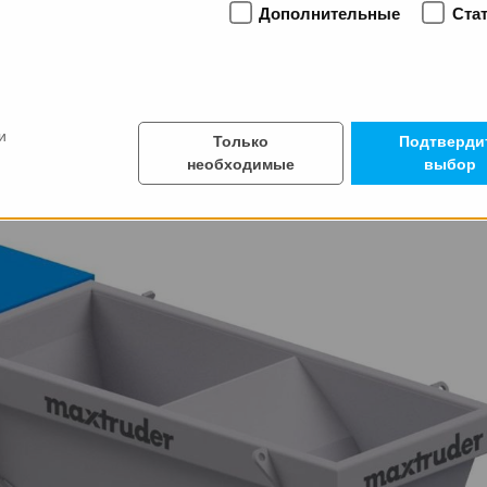
Дополнительные
Ста
атного уплотнения
зие преднапряженных бетонных изделий
и
Только
Подтверди
необходимые
выбор