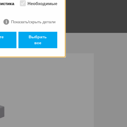
тистика
Необходимые
Показать/скрыть детали
те
Выбрать
все