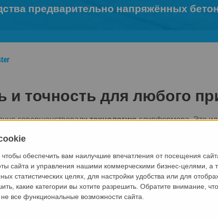
ства предварительно напряжённых бето
ter
ь и точность для любого п
оянно совершенствовали
технологию
слипформера. Это ид
ичных предварительно напряженных бетонных изделий: пус
cookie
адников, плиты ТТ, ребристые плиты и многое другое. Посл
тся и производится другой продукт. Модульная концепция 
 чтобы обеспечить вам наилучшие впечатления от посещения сайт
яженные бетонные элементы шириной до 240 см и высотой
оты сайта и управления нашими коммерческими бизнес-целями, а т
ных статистических целях, для настройки удобства или для отобр
ить, какие категории вы хотите разрешить. Обратите внимание, что
ы не все функциональные возможности сайта.