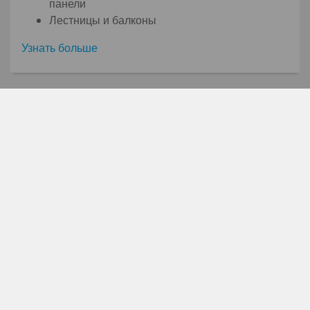
панели
Лестницы и балконы
Узнать больше
Мы сопровождаем Вас на
каждом этапе