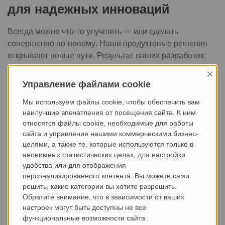
для надежных инноваций
Всегда можно что-то улучшить — или сделать
совершенно по-новому. Наши продуктовые решения
открывают новые пути. Результат наших разработок:
ваше производство становится более
×
эффективным и надёжным
. Мы поставляем
Управление файлами cookie
оборудование для высококачественных
Мы используем файлы cookie, чтобы обеспечить вам
производственных процессов и обладаем многолетним
наилучшие впечатления от посещения сайта. К ним
опытом в сфере производства предварительно
относятся файлы cookie, необходимые для работы
напряжённого бетона.
сайта и управления нашими коммерческими бизнес-
целями, а также те, которые используются только в
Опираясь на этот опыт, мы внимательно
анонимных статистических целях, для настройки
прислушиваемся к нашим клиентам, учитываем их
удобства или для отображения
предложения и превращаем их в инновационные,
персонализированного контента. Вы можете сами
практичные решения. Наша команда сочетает
решить, какие категории вы хотите разрешить.
обширные знания в области проектирования и
Обратите внимание, что в зависимости от ваших
инжиниринга с прогрессивным мышлением. Это
настроек могут быть доступны не все
функциональные возможности сайта.
приводит к созданию идей и технологий, которые