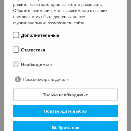
ТЕКУЩИЕ ДАТЫ В СТРОИТЕЛЬНОЙ
решить, какие категории вы хотите разрешить.
ОТРАСЛИ
Обратите внимание, что в зависимости от ваших
настроек могут быть доступны не все
функциональные возможности сайта.
Дополнительные
26.08.2026
Статистика
Damascus International Fair - Сирия
Необходимые
Показать/скрыть детали
02.09.2026
KazBuild - Казахстан
Только необходимые
Подтвердите выбор
Выбрать все