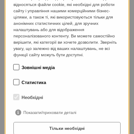
максимально можливою
відносяться файли cookie, які необхідні для роботи
гибкістю.
сайту і управління нашими комерційними бізнес-
цілями, а також ті, які використовуються тільки для
анонімних статистичних цілей, для зручних
Мобільний модульний і масштабуємий завод з
налаштувань або для відображення
виробництва
збірного залізобетону створює
персоналізованого контенту. Ви можете самостійно
абсолютно нові можливості для виробництва на місці
вирішити, які категорії ви хочете дозволити. Зверніть
високоякісних збірних залізобетонних деталей.
увагу, що залежно від ваших налаштувань, не всі
Цікавими є також переваги в розрахунку пропозиції для
функції сайту можуть бути доступні.
великих проектів. Мобільний завод дозволяє
Зовнішні медіа
пропонувати високоякісні збірні залізобетонні деталі з
максимальною гнучкістю і мінімальними транспортними
витратами. Незалежність заводу від місця
Статистика
розташування дає вам явну конкурентну перевагу в
проектних тендерах - навіть без інвестицій в відповідну
Необхідні
земельну ділянку для виробництва на місці.
Показати/приховати деталі
Бетонозмішувальна установка
Екструдер
Тільки необхідні