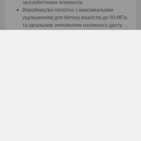
залізобетонних елементів
Виробництво полотна з максимальним
ущільненням для бетону міцністю до 90 МПа
та ідеальним зчепленням натяжного дроту
Стабільні за розмірами бетонні вироби, готові
до фарбування з заводу
consulting@maxtruder.co
m