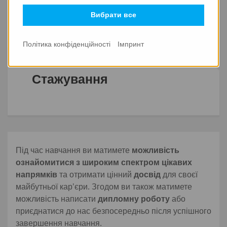
знання практичним досвідом? Пропонуємо Вам
Вибрати все
наступні можливості:
Політика конфіденційності
Імпринт
Стажування
Під час навчання ви матимете
можливість
ознайомитися з широким спектром цікавих
напрямків
та отримати цінний
досвід
для своєї
майбутньої кар'єри. Згодом ви також матимете
можливість написати
дипломну роботу
або
приєднатися до нас безпосередньо після успішного
завершення навчання.