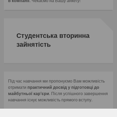
в компанії
. Чекаємо на Вашу анкету!
Студентська вторинна
зайнятість
Під час навчання ми пропонуємо Вам можливість
отримати
практичний досвід у підготовці до
майбутньої кар'єри
. Після успішного завершення
навчання існує можливість прямого вступу.