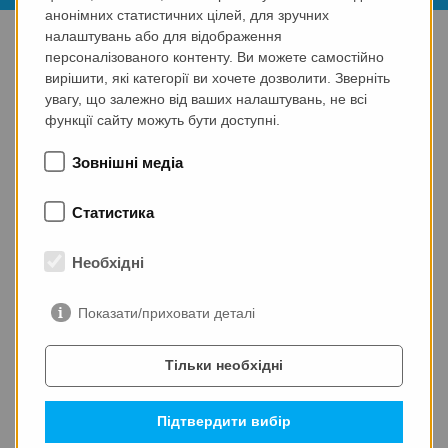
анонімних статистичних цілей, для зручних
Головна сторінка
Компанія
Кар'єра
налаштувань або для відображення
персоналізованого контенту. Ви можете самостійно
Студенти та випускники
вирішити, які категорії ви хочете дозволити. Зверніть
увагу, що залежно від ваших налаштувань, не всі
Ми відкриті для інноваційних
функції сайту можуть бути доступні.
ідей
Зовнішні медіа
Як підприємство середнього розміру,
MAX-truder
Статистика
GmbH розробляє та виготовляє передові
технології та машини для виробництва збірних
Необхідні
залізобетонних деталей
. Водночас ми виробляємо та
реалізуємо
запасні частини
по всьому світу, а також
Показати/приховати деталі
надаємо такі послуги, як консультування, налагодження
виробництва,
введення в експлуатацію, технічне
Тільки необхідні
обслуговування та модернізація
існуючих машин та
установок.
Підтвердити вибір
Ви навчаєтесь та бажаєте доповнити свої теоретичні