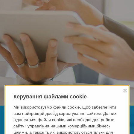
×
Керування файлами cookie
Ми використовуємо файли cookie, щоб забезпечити
Від теорії до практики
вам найкращий досвід користування сайтом. До них
відносяться файли cookie, які необхідні для роботи
Розширюйте свої знання з успіхом
сайту і управління нашими комерційними бізнес-
цілями, а також ті, які використовуються тільки для